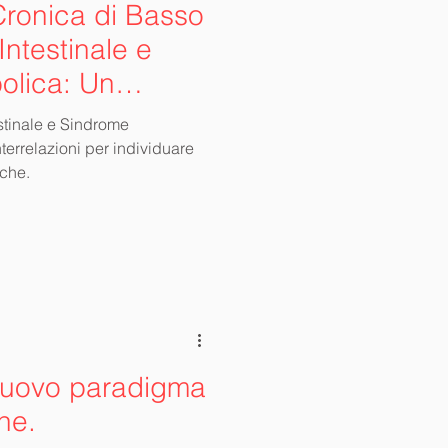
ronica di Basso
Intestinale e
olica: Un
rato per la
stinale e Sindrome
a Cura delle
terrelazioni per individuare
iche.
che
nuovo paradigma
ne.