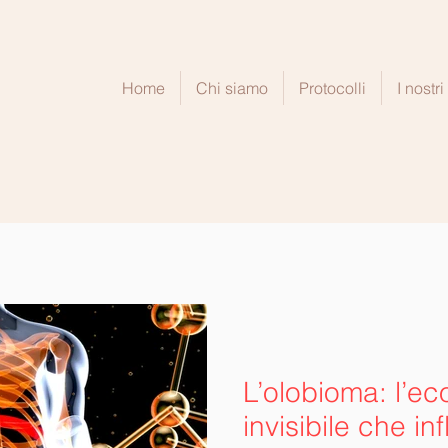
a
Home
Chi siamo
Protocolli
I nostr
L’olobioma: l’e
invisibile che in