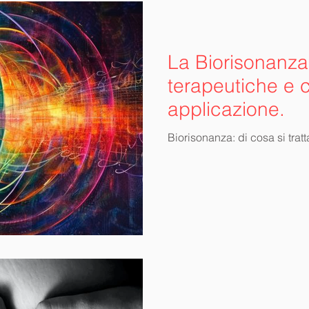
La Biorisonanza:
terapeutiche e 
applicazione.
Biorisonanza: di cosa si tratt