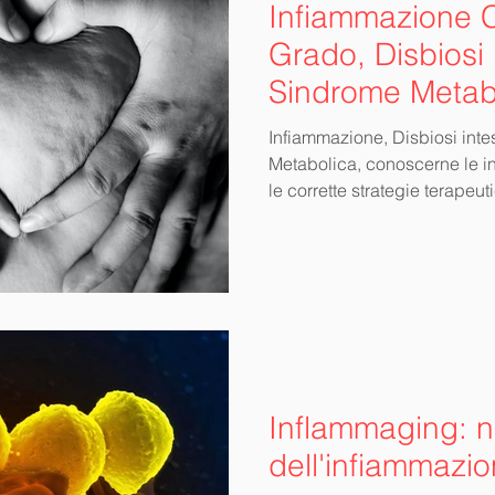
Infiammazione C
Grado, Disbiosi 
Sindrome Metab
Approccio Integ
Infiammazione, Disbiosi inte
Prevenzione e l
Metabolica, conoscerne le in
le corrette strategie terapeut
Patologie Croni
Inflammaging: 
dell'infiammazio