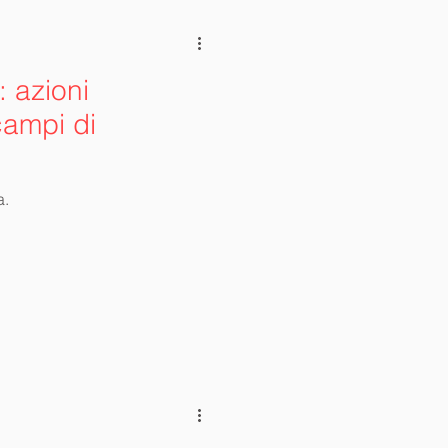
 azioni
campi di
a.