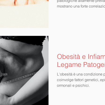
patologiche altamente preva
mostrano una forte correlazi
Obesità e Infia
Legame Patogen
L'obesità è una condizione 
coinvolge fattori genetici, ep
ormonali e psichici.