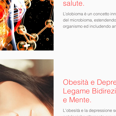
salute.
L’olobioma è un concetto inn
del microbioma, estendendola
organismo ed includendo anc
viviamo ed i microrganismi c
quotidianamente.
Obesità e Depr
Legame Bidirezi
e Mente.
L'obesità e la depressione 