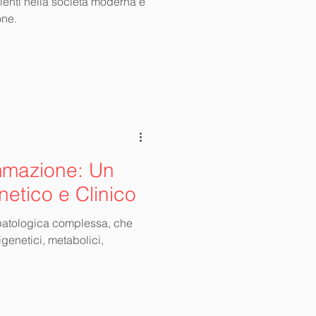
lenti nella società moderna e
one.
mmazione: Un
etico e Clinico
patologica complessa, che
igenetici, metabolici,