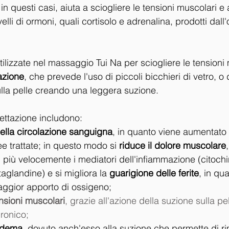
n questi casi, aiuta a sciogliere le tensioni muscolari e a 
velli di ormoni, quali cortisolo e adrenalina, prodotti dall
ilizzate nel massaggio Tui Na per sciogliere le tensioni 
azione
, che prevede l'uso di piccoli bicchieri di vetro, o 
lla pelle creando una leggera suzione. 
pettazione includono:
ella circolazione sanguigna
, in quanto viene aumentato l
e trattate; in questo modo si
 riduce il dolore muscolare
 più velocemente i mediatori dell'infiammazione (citoch
aglandine) e si migliora la 
guarigione delle ferite
, in qu
ggior apporto di ossigeno;
ensioni muscolari
, grazie all'azione della suzione sulla pel
ronico;
'edema
, dovuto anch'esso alla suzione che permette di ri