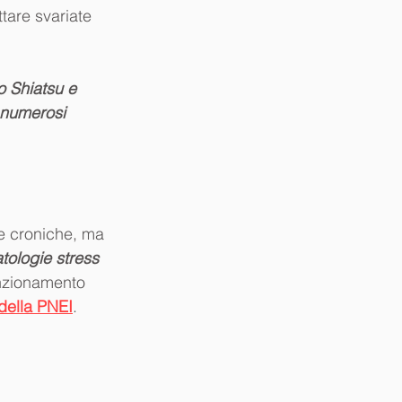
tare svariate 
o Shiatsu e 
 numerosi 
che croniche, ma 
tologie stress 
funzionamento 
della PNEI
.