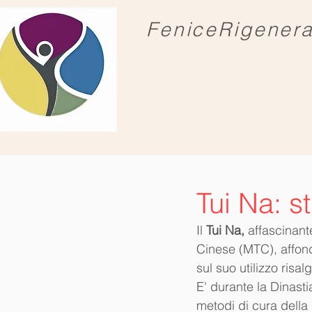
FeniceRigener
Tui Na: s
Il
 Tui Na,
 affascinan
Cinese (MTC), affond
sul suo utilizzo risa
E' durante la Dinast
metodi di cura della