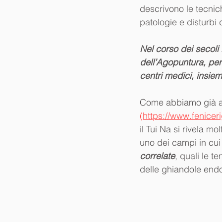
descrivono le tecnic
patologie e disturbi d
Nel corso dei secoli 
dell’Agopuntura, per 
centri medici, insieme
Come abbiamo già app
(https://www.fenice
il Tui Na si rivela mo
uno dei campi in cui 
correlate
, quali le t
delle ghiandole endo