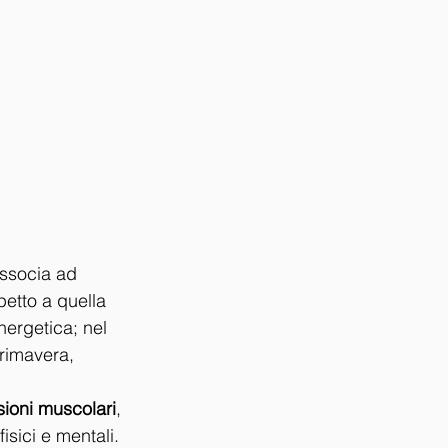
ssocia ad 
etto a quella 
nergetica; nel 
primavera, 
sioni muscolari
, 
 fisici e mentali. 