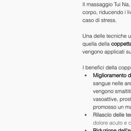
Il massaggio Tui Na, i
corpo, riducendo i li
caso di stress.
Una delle tecniche ut
quella della 
coppett
vengono applicati su
I benefici della cop
Miglioramento d
sangue nelle are
vengono smaltiti
vasoattive, prost
promosso un ma
Rilascio delle t
dolore acuto e c
Riduzione dell