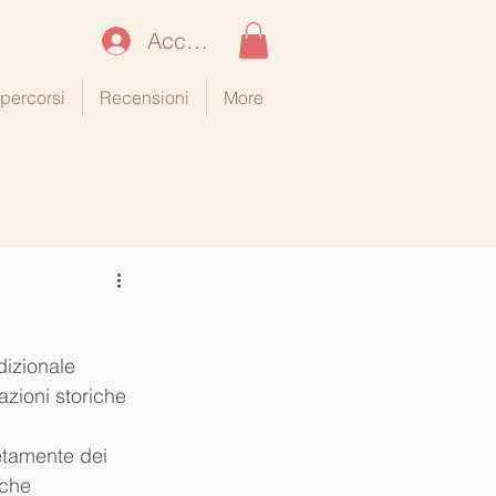
Accedi
i percorsi
Recensioni
More
izionale 
zioni storiche 
etamente dei 
che 