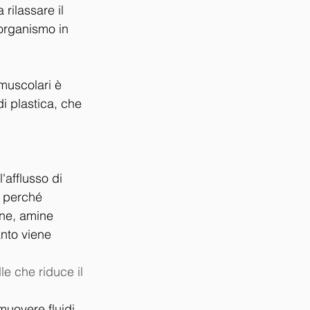
rilassare il 
'organismo in 
muscolari è 
di plastica, che 
'afflusso di 
, perché 
ine, amine 
anto viene 
le che riduce il 
muovere fluidi 